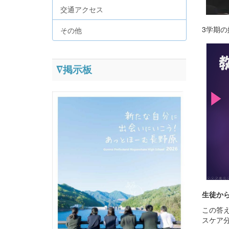
交通アクセス
3学期
その他
∇掲示板
生徒か
この答え
スケア