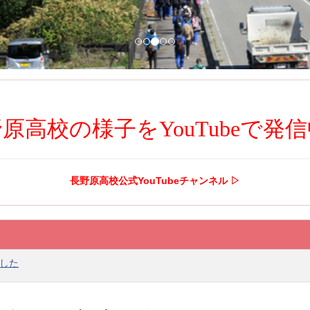
原高校の様子をYouTubeで発
長野原高校公式YouTubeチャンネル ▷
した