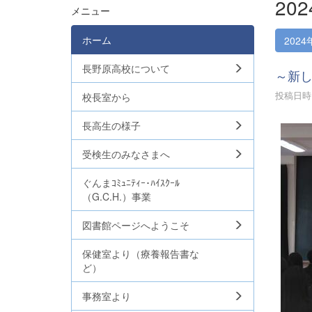
20
メニュー
ホーム
2024
長野原高校について
～新
投稿日時 :
校長室から
長高生の様子
受検生のみなさまへ
ぐんまｺﾐｭﾆﾃｨｰ･ﾊｲｽｸｰﾙ
（G.C.H.）事業
図書館ページへようこそ
保健室より（療養報告書な
ど）
事務室より