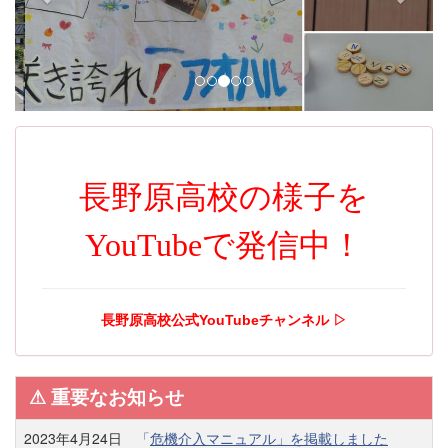
i
o
u
s
長野原高校の様子を
YouTubeで発信中！
長野原高校公式YouTubeチャンネル ▷
⚠︎ 重要なお知らせ
2023年4月24日
「
危機介入マニュアル」を掲載しました