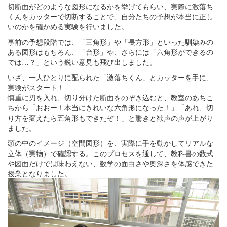
切断面がどのような図形になるかを挙げてもらい、実際に激落ち
くんをカッターで切断することで、自分たちの予想が本当に正し
いのかを確かめる実験を行いました。
事前の予想段階では、「三角形」や「長方形」といった馴染みの
ある図形はもちろん、「台形」や、さらには「六角形ができるの
では…？」という鋭い意見も飛び出しました。
いざ、一人ひとりに配られた「激落ちくん」とカッターを手に、
実験がスタート！
慎重に刃を入れ、切り分けた断面をのぞき込むと、教室のあちこ
ちから「おおー！本当にきれいな六角形になった！」「あれ、切
り方を変えたら五角形もできたぞ！」と驚きと歓声の声が上がり
ました。
頭の中のイメージ（空間図形）を、実際に手を動かしてリアルな
立体（実物）で確認する。このプロセスを通して、教科書の数式
や図面だけでは味わえない、数学の面白さや奥深さを体感できた
授業となりました。