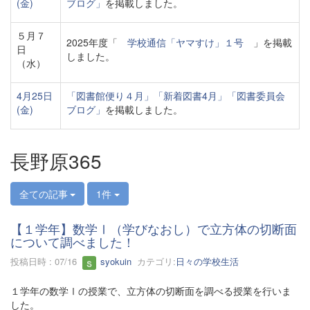
(金)
ブログ」
を掲載しました。
５月７
2025年度「
学校通信「ヤマすけ」１号
」を掲載
日
しました。
（水）
4月25日
「図書館便り４月」
「新着図書4月」
「図書委員会
(金)
ブログ」
を掲載しました。
長野原365
全ての記事
1件
【１学年】数学Ⅰ（学びなおし）で立方体の切断面
について調べました！
投稿日時 : 07/16
syokuin
カテゴリ:
日々の学校生活
１学年の数学Ⅰの授業で、立方体の切断面を調べる授業を行いま
した。