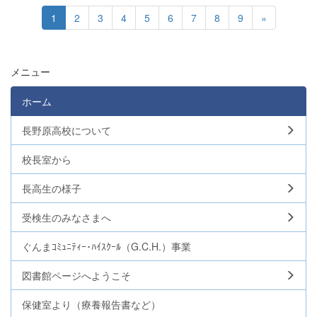
1
2
3
4
5
6
7
8
9
»
メニュー
ホーム
長野原高校について
校長室から
長高生の様子
受検生のみなさまへ
ぐんまｺﾐｭﾆﾃｨｰ･ﾊｲｽｸｰﾙ（G.C.H.）事業
図書館ページへようこそ
保健室より（療養報告書など）