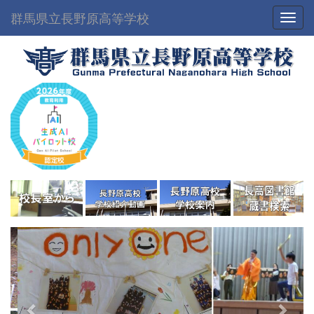
群馬県立長野原高等学校
Toggl
p
n
r
e
e
x
v
t