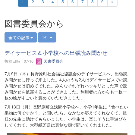
1
2
3
4
5
6
7
8
9
»
図書委員会から
全ての記事
1件
デイサービス＆小学校への出張読み聞かせ
投稿日時 : 07/10
図書委員会
7月9日（木）長野原町社会福祉協議会のデイサービスへ、出張読
み聞かせに行って来ました。4人のうち2人はデイサービスでの読
み聞かせは初めてでした。みんなそれぞれハッキリとした声で読
み聞かせを披露することができました。利用者の方からも一枚一
枚の絵がすごいと褒めていただきました。
7月13日（月）長野原町立浅間小学校へ、小学1年生に「食べたい
果物は何ですか？」と聞いたら、なかなか応えてくれなくて、担
任の先生に助けてもらいました。小学生は、楽しそうに手遊びを
してくれて、大型紙芝居は真剣な顔で聞いてくれました。