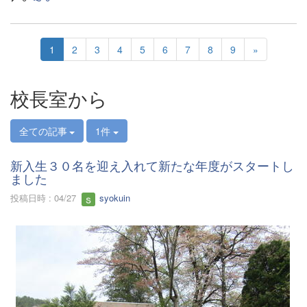
1
2
3
4
5
6
7
8
9
»
校長室から
全ての記事
1件
新入生３０名を迎え入れて新たな年度がスタートし
ました
投稿日時 : 04/27
syokuin