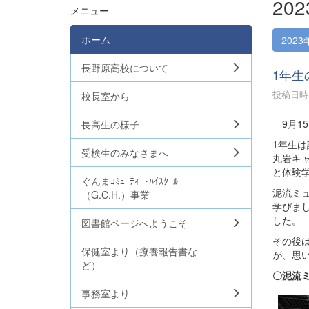
20
メニュー
ホーム
2023
長野原高校について
1年生
投稿日時 :
校長室から
9月1
長高生の様子
1年生
受検生のみなさまへ
丸岩キ
と体験
ぐんまｺﾐｭﾆﾃｨｰ･ﾊｲｽｸｰﾙ
泥流ミ
（G.C.H.）事業
学びま
した。
図書館ページへようこそ
その後
保健室より（療養報告書な
が、思
ど）
〇泥流
事務室より