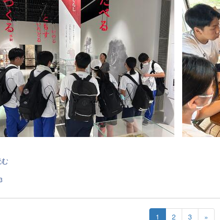
読む
3
1
2
3
»