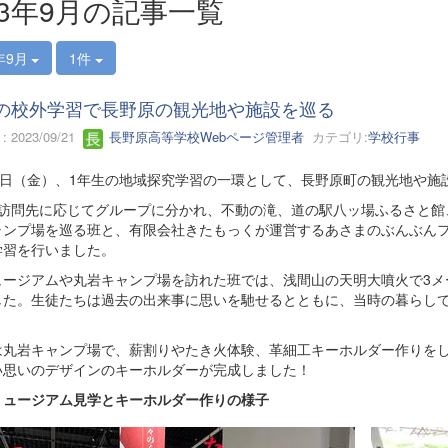
23年9月の記事一覧
年9月
1件
の校外学習で長野原の観光地や施設を巡る
 2023/09/21
長野原高等学校Webページ管理者
カテゴリ:
学校行事
5日（金）、1年生の地域探究学習の一環として、長野原町の観光地や施
は訪問先に応じてグループに分かれ、不動の滝、道の駅八ッ場ふるさと館
ャンプ場を巡る班と、有限会社きたもっくが運営するあさまのぶんぶん
学習を行いました。
ュージアムや丸岩キャンプ場を訪れた班では、浅間山の天明大噴火で3メ
した。生徒たちは過去の出来事に思いを馳せるとともに、当時の暮らし
は丸岩キャンプ場で、薪割りやたき火体験、革細工キーホルダー作りを
い思いのデザインのキーホルダーが完成しました！
ミュージアム見学とキーホルダー作りの様子