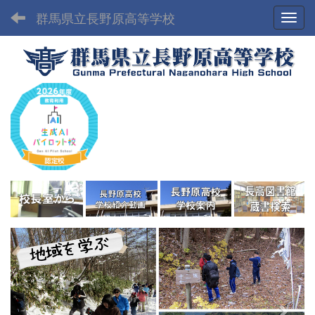
群馬県立長野原高等学校
Toggl
p
n
r
e
e
x
v
t