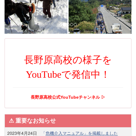
i
o
u
s
長野原高校の様子を
YouTubeで発信中！
長野原高校公式YouTubeチャンネル ▷
⚠︎ 重要なお知らせ
2023年4月24日
「
危機介入マニュアル」を掲載しました