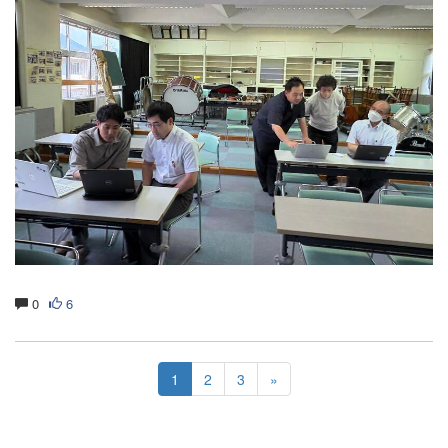
0
6
1
2
3
»