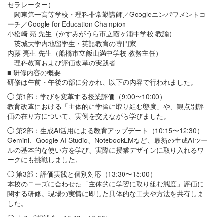
セラレーター）
関東第一高等学校・理科非常勤講師／Googleエンパワメントコ
ーチ／Google for Education Champion
小松崎 亮 先生（かすみがうら市立霞ヶ浦中学校 教諭）
茨城大学内地留学生・英語教育の専門家
内藤 亮生 先生（船橋市立飯山満中学校 教務主任）
理科教育および評価改革の実践者
■ 研修内容の概要
研修は午前・午後の部に分かれ、以下の内容で行われました。
◯ 第1部：学びを変革する授業評価（9:00〜10:00）
教育改革における「主体的に学習に取り組む態度」や、観点別評
価の在り方について、実例を交えながら学びました。
◯ 第2部：生成AI活用による教育アップデート（10:15〜12:30）
Gemini、Google AI Studio、NotebookLMなど、最新の生成AIツー
ルの基本的な使い方を学び、実際に授業デザインに取り入れるワ
ークにも挑戦しました。
◯ 第3部：評価実践と個別対応（13:30〜15:00）
本校のニーズに合わせた「主体的に学習に取り組む態度」評価に
関する研修。現場の実情に即した具体的な工夫や方法を共有しま
した。