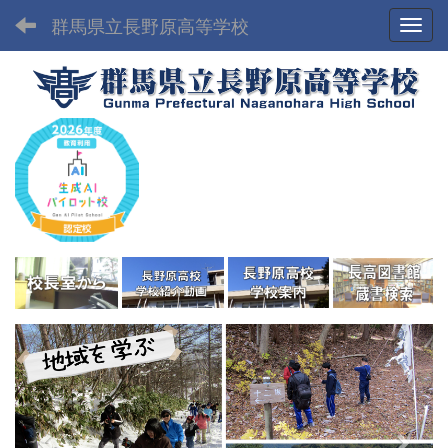
群馬県立長野原高等学校
Toggl
p
n
r
e
e
x
v
t