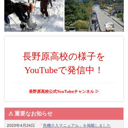
i
o
u
s
長野原高校の様子を
YouTubeで発信中！
長野原高校公式YouTubeチャンネル ▷
⚠︎ 重要なお知らせ
2023年4月24日
「
危機介入マニュアル」を掲載しました