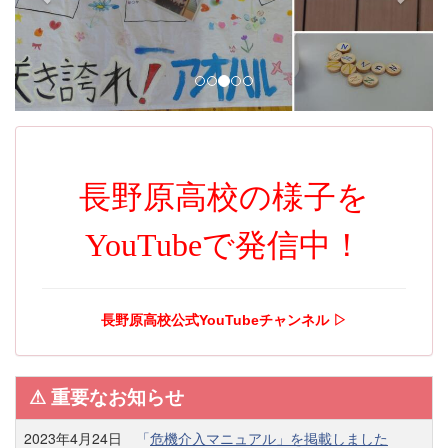
i
o
u
s
長野原高校の様子を
YouTubeで発信中！
長野原高校公式YouTubeチャンネル ▷
⚠︎ 重要なお知らせ
2023年4月24日
「
危機介入マニュアル」を掲載しました