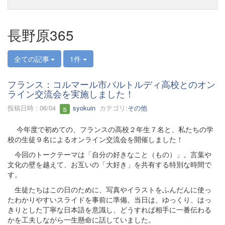
長野原365
全ての記事
1件
フランス：コルマール市バルトルディ高校とのオン
ライン交流会を実施しました！
投稿日時 : 06/04
syokuin
カテゴリ:
その他
今年度で初めての、フランスの高校２年生７名と、私たちの学
校の生徒９名によるオンライン交流会を開催しました！
今回のトークテーマは「自分の好きなこと（もの）」。言葉や
文化の壁を越えて、お互いの「大好き」を共有する特別な時間で
す。
生徒たちはこの日のために、写真やイラストをふんだんに使っ
たわかりやすいスライドを事前に準備。当日は、ゆっくり、はっ
きりとした丁寧な日本語を意識し、どうすれば相手に一番伝わる
かを工夫しながら一生懸命に話していました。