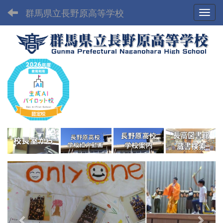
群馬県立長野原高等学校
Toggl
p
n
r
e
e
x
v
t