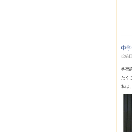
中学
投稿日時
学校
たく
私は