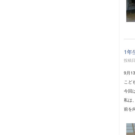
1
投稿日時
9月1
こど
今回
私は
前を