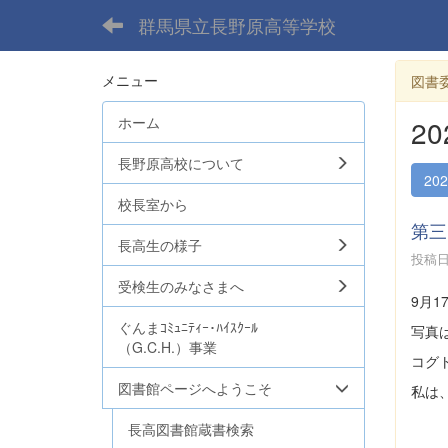
群馬県立長野原高等学校
メニュー
図書
ホーム
2
長野原高校について
20
校長室から
第三
長高生の様子
投稿日時
受検生のみなさまへ
9月
ぐんまｺﾐｭﾆﾃｨｰ･ﾊｲｽｸｰﾙ
写真
（G.C.H.）事業
コグ
図書館ページへようこそ
私は
長高図書館蔵書検索