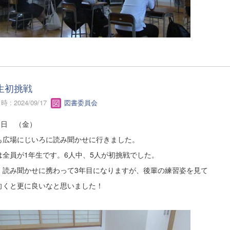
年生初挑戦
 : 2024/09/17
図書委員会
3日 （金）
も広場にじいろに読み聞かせに行きました。
は全員が1年生です。6人中、5人が初挑戦でした。
、読み聞かせに携わって3年目になりますが、後輩の練習姿を見て
向くと更に良いなと思いました！