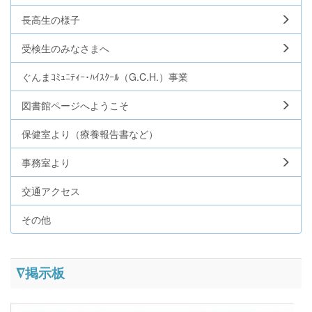
長高生の様子
受検生のみなさまへ
ぐんまｺﾐｭﾆﾃｨｰ･ﾊｲｽｸｰﾙ（G.C.H.）事業
図書館ページへようこそ
保健室より（療養報告書など）
事務室より
交通アクセス
その他
∇掲示板