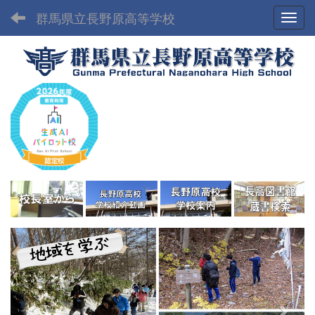
群馬県立長野原高等学校
Toggl
p
n
r
e
e
x
v
t