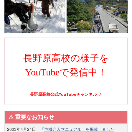
i
o
u
s
長野原高校の様子を
YouTubeで発信中！
長野原高校公式YouTubeチャンネル ▷
⚠︎ 重要なお知らせ
2023年4月24日
「
危機介入マニュアル」を掲載しました