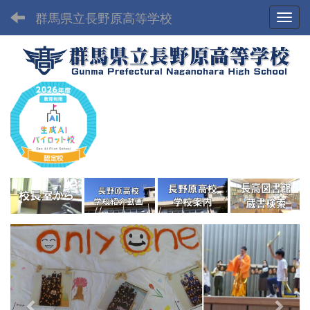
群馬県立長野原高等学校
Toggl
p
n
r
e
e
x
v
t