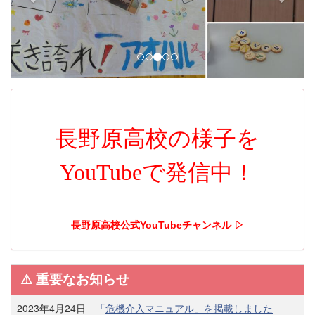
i
o
u
s
長野原高校の様子を
YouTubeで発信中！
長野原高校公式YouTubeチャンネル ▷
⚠︎ 重要なお知らせ
2023年4月24日
「
危機介入マニュアル」を掲載しました