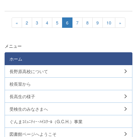
«
2
3
4
5
6
7
8
9
10
»
メニュー
ホーム
長野原高校について
校長室から
長高生の様子
受検生のみなさまへ
ぐんまｺﾐｭﾆﾃｨｰ･ﾊｲｽｸｰﾙ（G.C.H.）事業
図書館ページへようこそ