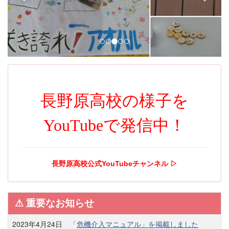
i
o
u
s
長野原高校の様子を
YouTubeで発信中！
長野原高校公式YouTubeチャンネル ▷
⚠︎ 重要なお知らせ
2023年4月24日
「
危機介入マニュアル」を掲載しました