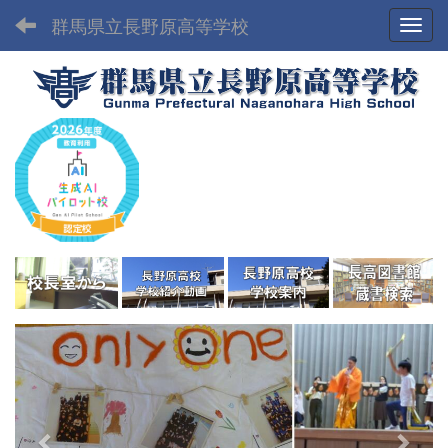
群馬県立長野原高等学校
Toggl
p
n
r
e
e
x
v
t