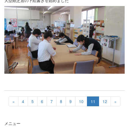
大型紙芝居の下絵書きを始めました
«
4
5
6
7
8
9
10
11
12
»
メニュー